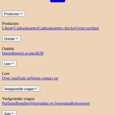
Producten
Producten
Library
Cadeaukaarten
Cadeaukaarten checker
Geurcoaching
Ontdek
Ontdek
Ingrediënten
Locaties
B2B
Leer
Leer
Over ons
Druk op
Neem contact op
Veelgestelde vragen
Veelgestelde vragen
Parfums
Bestellen
Verzending en bezorging
Retourneert
Volg