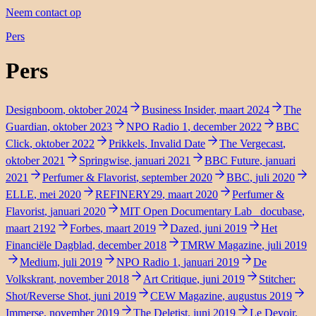
Neem contact op
Pers
Pers
Designboom
,
oktober 2024
Business Insider
,
maart 2024
The
Guardian
,
oktober 2023
NPO Radio 1
,
december 2022
BBC
Click
,
oktober 2022
Prikkels
,
Invalid Date
The Vergecast
,
oktober 2021
Springwise
,
januari 2021
BBC Future
,
januari
2021
Perfumer & Flavorist
,
september 2020
BBC
,
juli 2020
ELLE
,
mei 2020
REFINERY29
,
maart 2020
Perfumer &
Flavorist
,
januari 2020
MIT Open Documentary Lab _docubase
,
maart 2192
Forbes
,
maart 2019
Dazed
,
juni 2019
Het
Financiële Dagblad
,
december 2018
TMRW Magazine
,
juli 2019
Medium
,
juli 2019
NPO Radio 1
,
januari 2019
De
Volkskrant
,
november 2018
Art Critique
,
juni 2019
Stitcher:
Shot/Reverse Shot
,
juni 2019
CEW Magazine
,
augustus 2019
Immerse
,
november 2019
The Deletist
,
juni 2019
Le Devoir
,