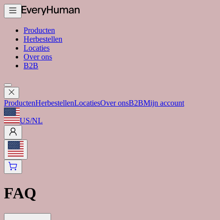
Producten
Herbestellen
Locaties
Over ons
B2B
Producten
Herbestellen
Locaties
Over ons
B2B
Mijn account
US
/
NL
FAQ