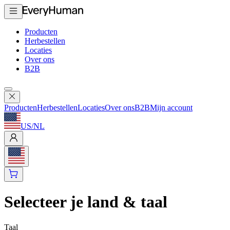
Producten
Herbestellen
Locaties
Over ons
B2B
Producten
Herbestellen
Locaties
Over ons
B2B
Mijn account
US
/
NL
Selecteer je land & taal
Taal