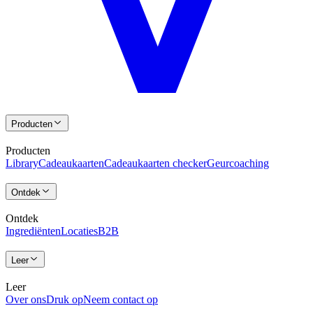
Producten
Producten
Library
Cadeaukaarten
Cadeaukaarten checker
Geurcoaching
Ontdek
Ontdek
Ingrediënten
Locaties
B2B
Leer
Leer
Over ons
Druk op
Neem contact op