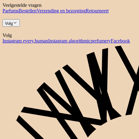
Veelgestelde vragen
Parfums
Bestellen
Verzending en bezorging
Retourneert
Volg
Volg
Instagram every.human
Instagram algorithmicperfumery
Facebook