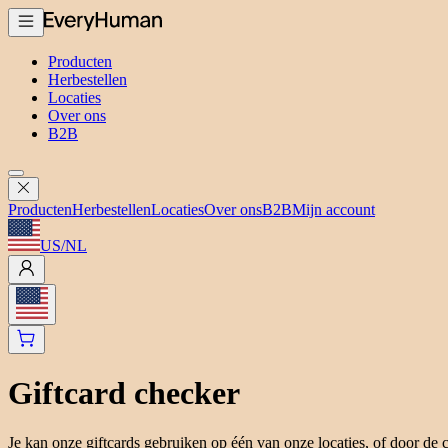
Producten
Herbestellen
Locaties
Over ons
B2B
Producten
Herbestellen
Locaties
Over ons
B2B
Mijn account
US
/
NL
Giftcard checker
Je kan onze giftcards gebruiken op één van onze locaties, of door de c