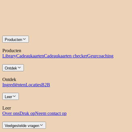
Producten
Producten
Library
Cadeaukaarten
Cadeaukaarten checker
Geurcoaching
Ontdek
Ontdek
Ingrediënten
Locaties
B2B
Leer
Leer
Over ons
Druk op
Neem contact op
Veelgestelde vragen