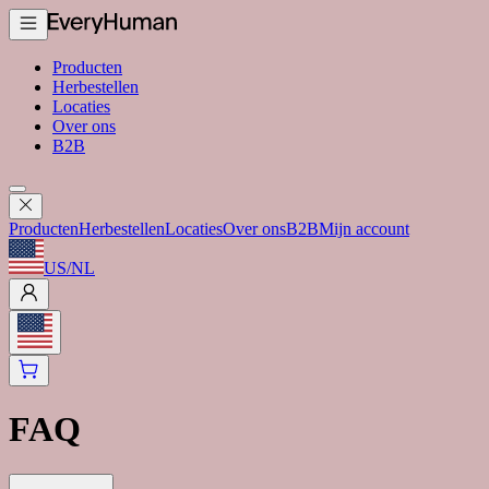
Producten
Herbestellen
Locaties
Over ons
B2B
Producten
Herbestellen
Locaties
Over ons
B2B
Mijn account
US
/
NL
FAQ