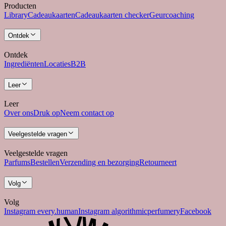
Producten
Library
Cadeaukaarten
Cadeaukaarten checker
Geurcoaching
Ontdek
Ontdek
Ingrediënten
Locaties
B2B
Leer
Leer
Over ons
Druk op
Neem contact op
Veelgestelde vragen
Veelgestelde vragen
Parfums
Bestellen
Verzending en bezorging
Retourneert
Volg
Volg
Instagram every.human
Instagram algorithmicperfumery
Facebook