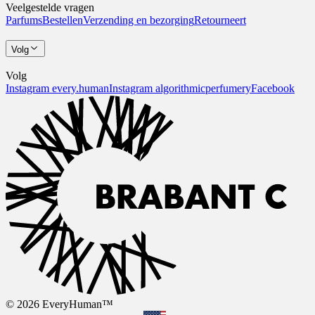
Veelgestelde vragen
Parfums
Bestellen
Verzending en bezorging
Retourneert
Volg
Volg
Instagram every.human
Instagram algorithmicperfumery
Facebook
© 2026 EveryHuman™