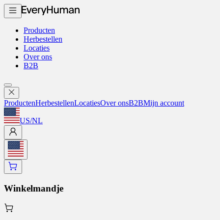
Producten
Herbestellen
Locaties
Over ons
B2B
Producten
Herbestellen
Locaties
Over ons
B2B
Mijn account
US
/
NL
Winkelmandje