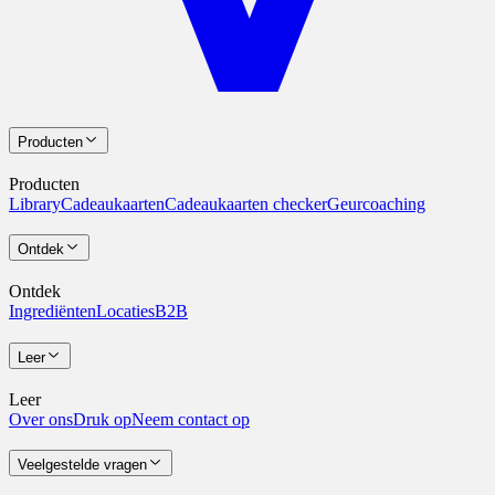
Producten
Producten
Library
Cadeaukaarten
Cadeaukaarten checker
Geurcoaching
Ontdek
Ontdek
Ingrediënten
Locaties
B2B
Leer
Leer
Over ons
Druk op
Neem contact op
Veelgestelde vragen