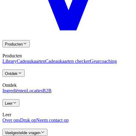
Producten
Producten
Library
Cadeaukaarten
Cadeaukaarten checker
Geurcoaching
Ontdek
Ontdek
Ingrediënten
Locaties
B2B
Leer
Leer
Over ons
Druk op
Neem contact op
Veelgestelde vragen