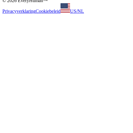
© 2026 EveryHuman™
Privacyverklaring
Cookiebeleid
US
/
NL