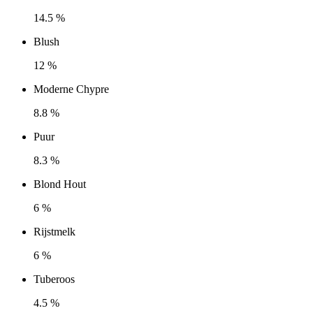
14.5 %
Blush
12 %
Moderne Chypre
8.8 %
Puur
8.3 %
Blond Hout
6 %
Rijstmelk
6 %
Tuberoos
4.5 %